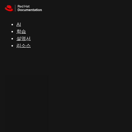
Skip to navigation
Skip to content
지
원
AI
학습
콘
설명서
솔
리소스
개
발
자
평
가
판
시
작
연