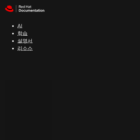
Skip to navigation
Skip to content
지
원
AI
학습
콘
설명서
솔
리소스
개
발
자
평
가
판
시
작
연