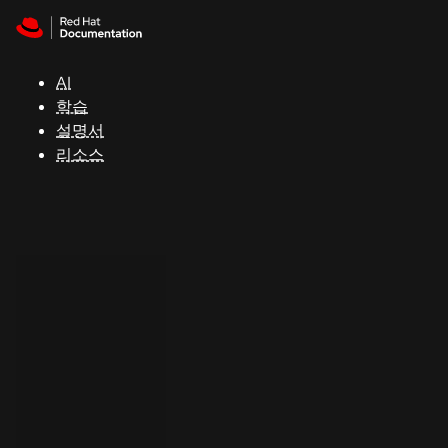
Skip to navigation
Skip to content
지
원
AI
학습
콘
설명서
솔
리소스
개
발
자
평
가
판
시
작
연