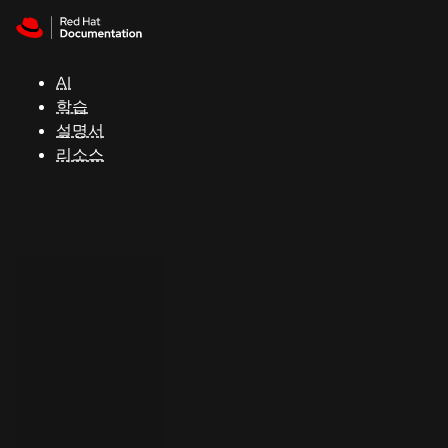
Skip to navigation
Skip to content
지
원
AI
학습
콘
설명서
솔
리소스
개
발
자
평
가
판
시
작
연