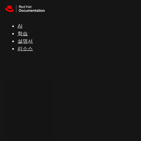
Skip to navigation
Skip to content
지
원
AI
학습
콘
설명서
솔
리소스
개
발
자
평
가
판
시
작
연