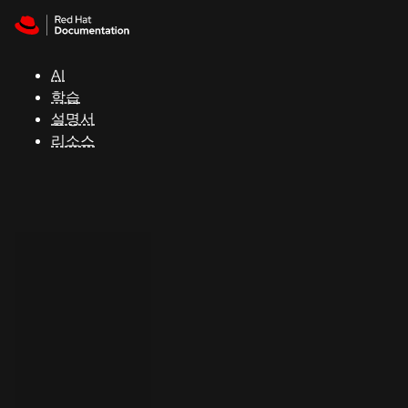
Skip to navigation
Skip to content
지
원
AI
학습
콘
설명서
솔
리소스
개
발
자
평
가
판
시
작
연