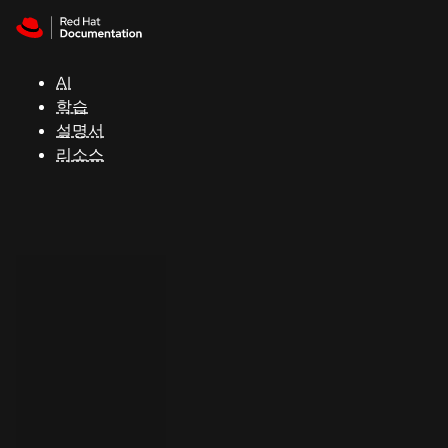
Skip to navigation
Skip to content
지
원
AI
학습
콘
설명서
솔
리소스
개
발
자
평
가
판
시
작
연