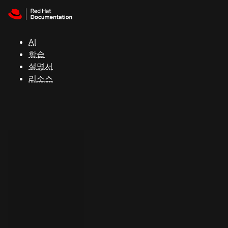
Skip to navigation
Skip to content
지
원
AI
학습
콘
설명서
솔
리소스
개
발
자
평
가
판
시
작
연