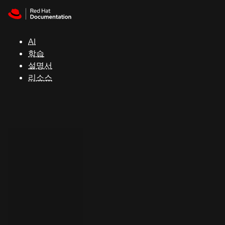
Skip to navigation
Skip to content
지
원
AI
학습
콘
설명서
솔
리소스
개
발
자
평
가
판
시
작
연