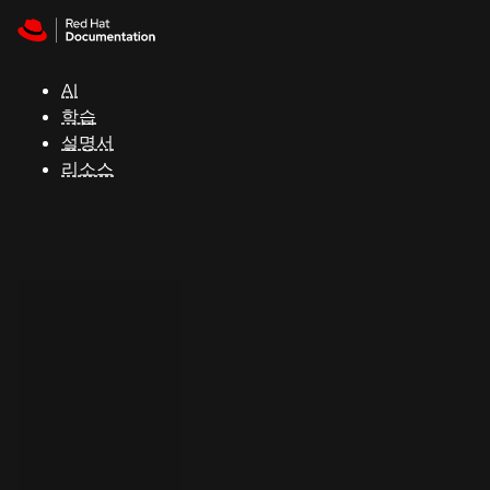
Skip to navigation
Skip to content
지
원
AI
학습
콘
설명서
솔
리소스
개
발
자
평
가
판
시
작
연