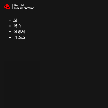
Skip to navigation
Skip to content
지
원
AI
학습
콘
설명서
솔
리소스
개
발
자
평
가
판
시
작
연