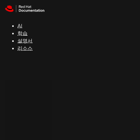
Skip to navigation
Skip to content
지
원
AI
학습
콘
설명서
솔
리소스
개
발
자
평
가
판
시
작
연