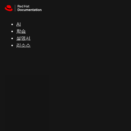
Skip to navigation
Skip to content
지
원
AI
학습
콘
설명서
솔
리소스
개
발
자
평
가
판
시
작
연