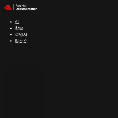
Skip to navigation
Skip to content
지
원
AI
학습
콘
설명서
솔
리소스
개
발
자
평
가
판
시
작
연