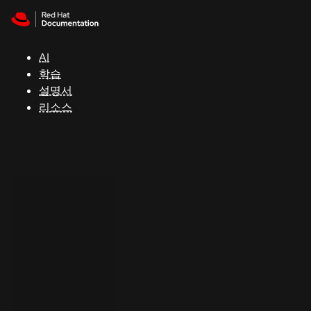
Skip to navigation
Skip to content
지
원
AI
학습
콘
설명서
솔
리소스
개
발
자
평
가
판
시
작
연