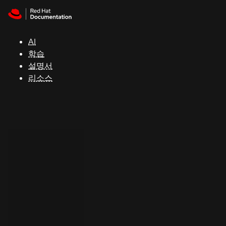
Skip to navigation
Skip to content
지
원
AI
학습
콘
설명서
솔
리소스
개
발
자
평
가
판
시
작
연