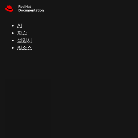
Skip to navigation
Skip to content
지
원
AI
학습
콘
설명서
솔
리소스
개
발
자
평
가
판
시
작
연