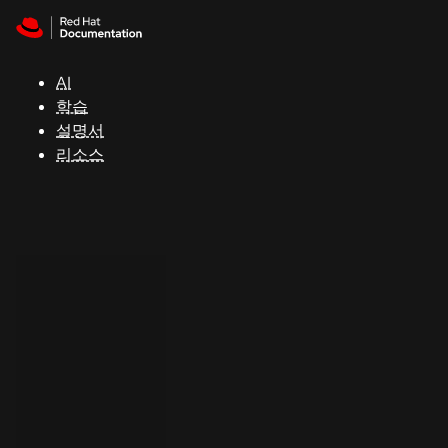
Skip to navigation
Skip to content
지
원
AI
학습
콘
설명서
솔
리소스
개
발
자
평
가
판
시
작
연