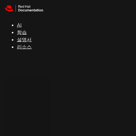
Skip to navigation
Skip to content
지
원
AI
학습
콘
설명서
솔
리소스
개
발
자
평
가
판
시
작
연