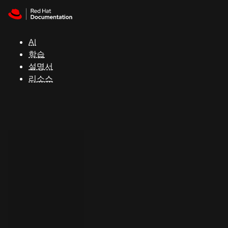
Skip to navigation
Skip to content
지
원
AI
학습
콘
설명서
솔
리소스
개
발
자
평
가
판
시
작
연