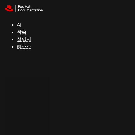
Skip to navigation
Skip to content
지
원
AI
학습
콘
설명서
솔
리소스
개
발
자
평
가
판
시
작
연