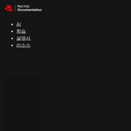
Skip to navigation
Skip to content
지
원
AI
학습
콘
설명서
솔
리소스
개
발
자
평
가
판
시
작
연