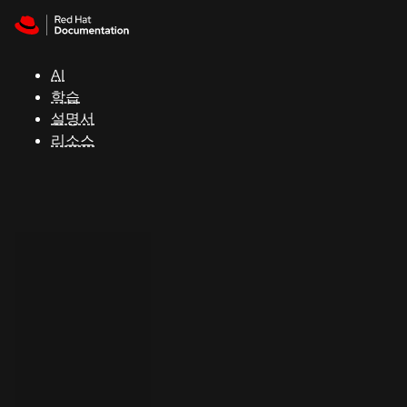
Skip to navigation
Skip to content
지
원
AI
학습
콘
설명서
솔
리소스
개
발
자
평
가
판
시
작
연