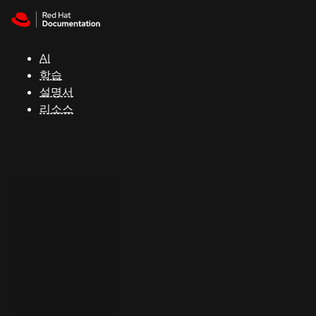
Skip to navigation
Skip to content
지
원
AI
학습
콘
설명서
솔
리소스
개
발
자
평
가
판
시
작
연