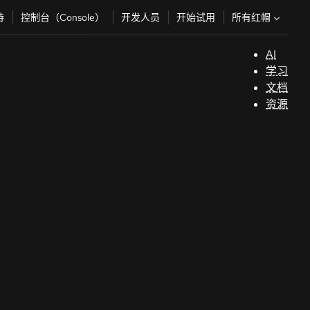
所有红帽
持
控制台（Console）
开发人员
开始试用
AI
支
学习
持
文档
资源
（
开
发
人
员
开
始
试
用