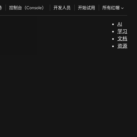
所有红帽
持
控制台（Console）
开发人员
开始试用
AI
支
学习
持
文档
资源
（
开
发
人
员
开
始
试
用