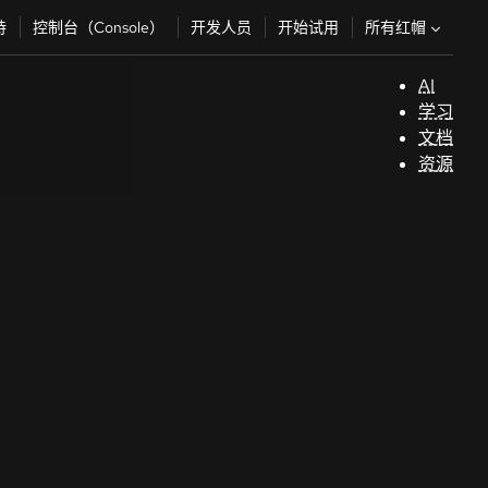
所有红帽
持
控制台（Console）
开发人员
开始试用
AI
支
学习
持
文档
资源
（
开
发
人
员
开
始
试
用