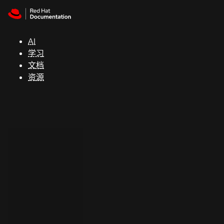
Skip to navigation
Skip to content
支
持
AI
学习
控制台
文档
（Console）
资源
开
发
人
员
开
始
试
用
联