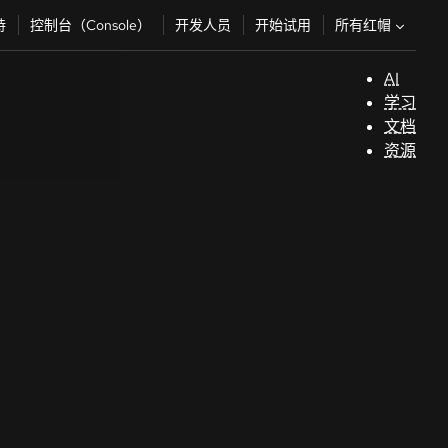
所有红帽
持
控制台（Console）
开发人员
开始试用
AI
支
学习
持
文档
资源
（
开
发
人
员
开
始
试
用