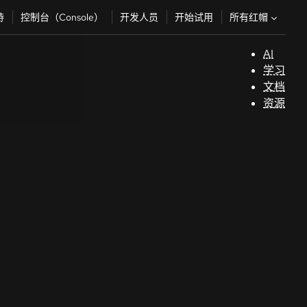
所有红帽
持
控制台（Console）
开发人员
开始试用
AI
支
学习
持
文档
资源
（
开
发
人
员
开
始
试
用