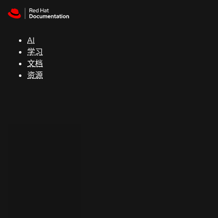
Skip to navigation
Skip to content
支
持
AI
学习
控制台
文档
（Console）
资源
开
发
人
员
开
始
试
用
联