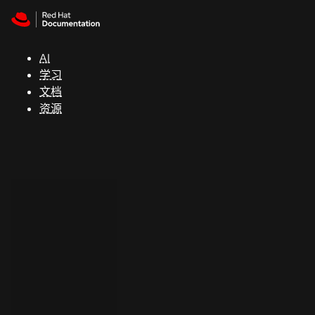
Skip to navigation
Skip to content
支
持
AI
学习
控制台
文档
（Console）
资源
开
发
人
员
开
始
试
用
联