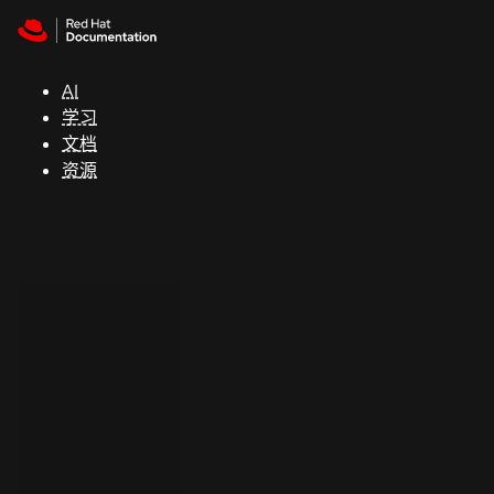
Skip to navigation
Skip to content
支
持
AI
学习
控制台
文档
（Console）
资源
开
发
人
员
开
始
试
用
联