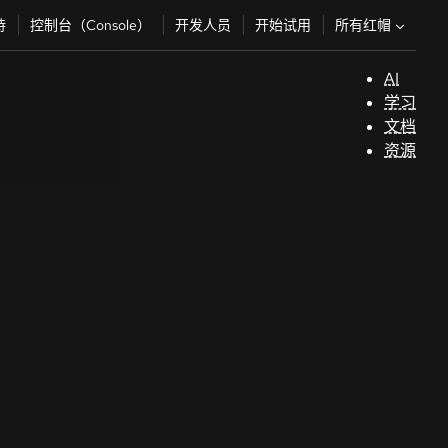
所有红帽
持
控制台（Console）
开发人员
开始试用
AI
支
学习
持
文档
资源
（
开
发
人
员
开
始
试
用