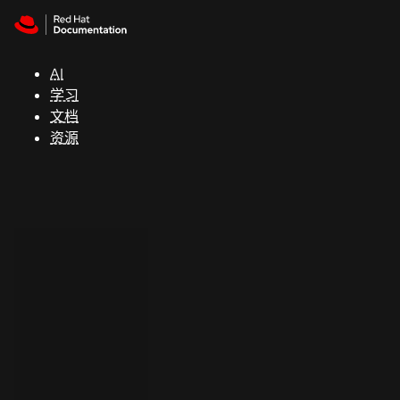
Skip to navigation
Skip to content
支
持
AI
学习
控制台
文档
（Console）
资源
开
发
人
员
开
始
试
用
联