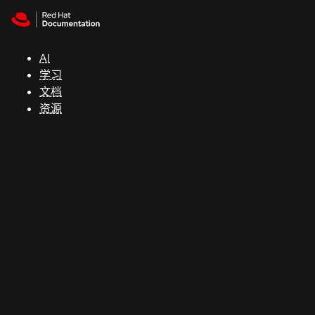
Skip to navigation
Skip to content
支
持
AI
学习
控制台
文档
（Console）
资源
开
发
人
员
开
始
试
用
联