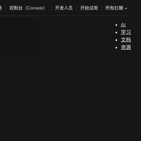
所有红帽
持
控制台（Console）
开发人员
开始试用
AI
支
学习
持
文档
资源
（
开
发
人
员
开
始
试
用