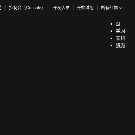
所有红帽
持
控制台（Console）
开发人员
开始试用
AI
支
学习
持
文档
资源
（
开
发
人
员
开
始
试
用