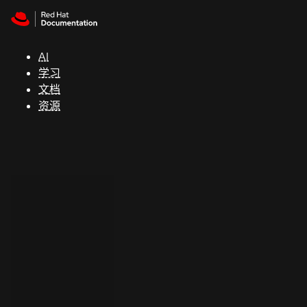
Skip to navigation
Skip to content
支
持
AI
学习
控制台
文档
（Console）
资源
开
发
人
员
开
始
试
用
联