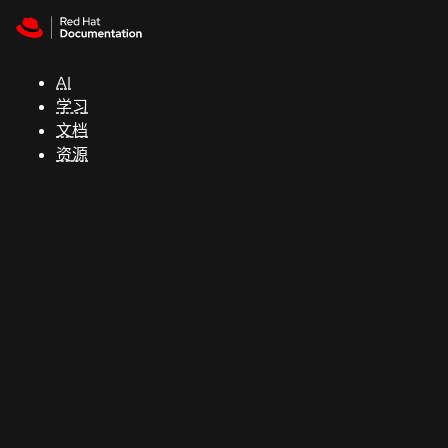
Skip to navigation
Skip to content
支
持
AI
学习
控制台
文档
（Console）
资源
开
发
人
员
开
始
试
用
联