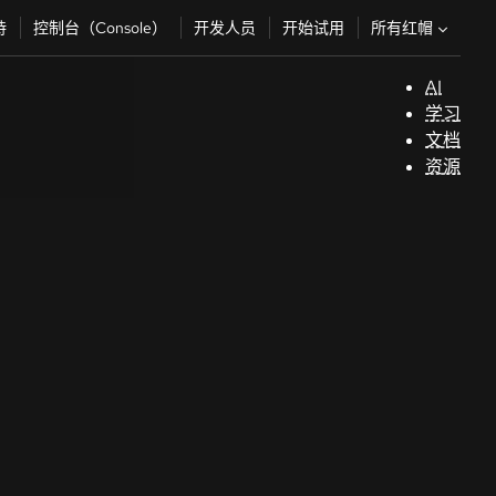
所有红帽
持
控制台（Console）
开发人员
开始试用
AI
支
学习
持
文档
资源
（
开
发
人
员
开
始
试
用