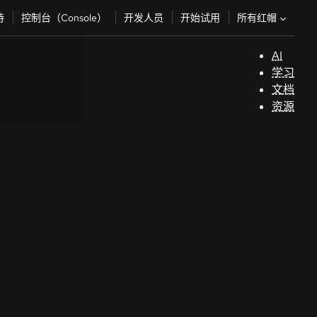
所有红帽
持
控制台（Console）
开发人员
开始试用
AI
支
学习
持
文档
资源
（
开
发
人
员
开
始
试
用