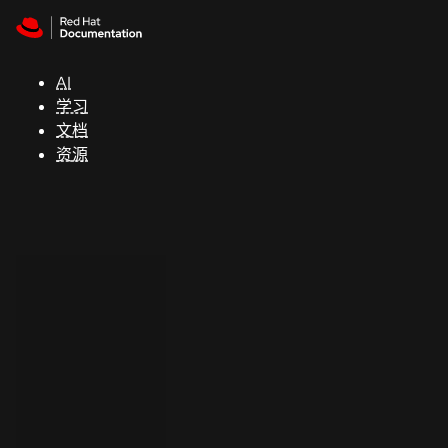
Skip to navigation
Skip to content
支
持
AI
学习
控制台
文档
（Console）
资源
开
发
人
员
开
始
试
用
联