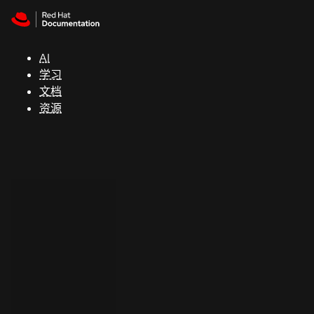
Skip to navigation
Skip to content
支
持
AI
学习
控制台
文档
（Console）
资源
开
发
人
员
开
始
试
用
联