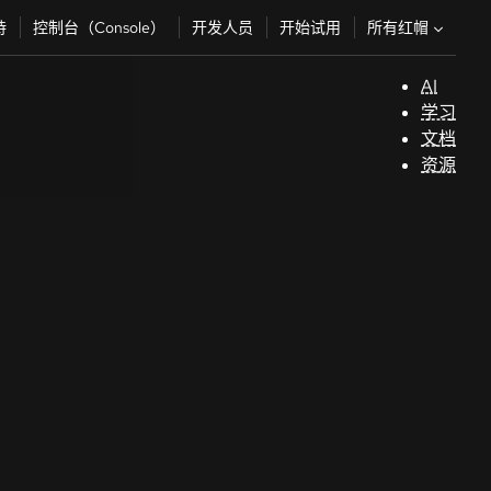
所有红帽
持
控制台（Console）
开发人员
开始试用
AI
支
学习
持
文档
资源
（
开
发
人
员
开
始
试
用