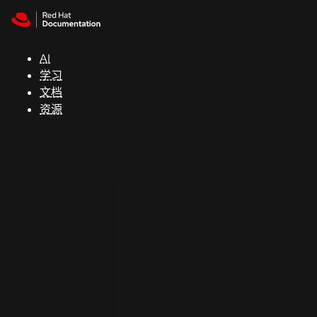
Skip to navigation
Skip to content
支
持
AI
学习
控制台
文档
（Console）
资源
开
发
人
员
开
始
试
用
联