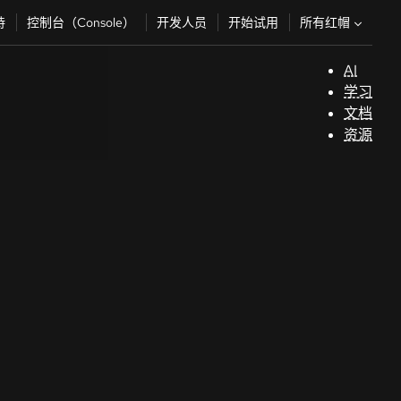
所有红帽
持
控制台（Console）
开发人员
开始试用
AI
支
学习
持
文档
资源
（
开
发
人
员
开
始
试
用