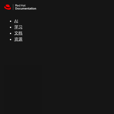
Skip to navigation
Skip to content
支
持
AI
学习
控制台
文档
（Console）
资源
开
发
人
员
开
始
试
用
联