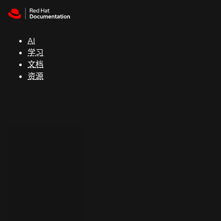
Skip to navigation
Skip to content
支
持
AI
学习
控制台
文档
（Console）
资源
开
发
人
员
开
始
试
用
联