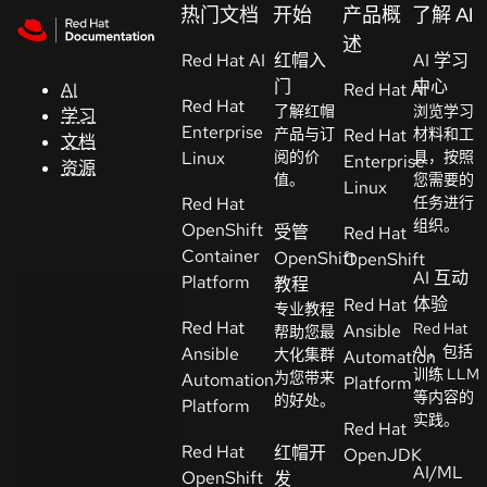
Skip to navigation
Skip to content
热门文档
开始
产品概
了解 AI
支
述
Red Hat AI
持
红帽入
AI 学习
门
中心
AI
Red Hat AI
Red Hat
了解红帽
浏览学习
学习
控制台
Enterprise
产品与订
Red Hat
材料和工
文档
（Console）
Linux
阅的价
具，按照
Enterprise
资源
值。
您需要的
Linux
Red Hat
任务进行
开
组织。
OpenShift
受管
Red Hat
发
Container
OpenShift
OpenShift
人
AI 互动
Platform
教程
员
体验
Red Hat
专业教程
Red Hat
Red Hat
Ansible
帮助您最
开
AI，包括
Ansible
大化集群
Automation
始
训练 LLM
为您带来
Automation
Platform
等内容的
试
的好处。
Platform
实践。
用
Red Hat
Red Hat
红帽开
OpenJDK
AI/ML
OpenShift
发
联