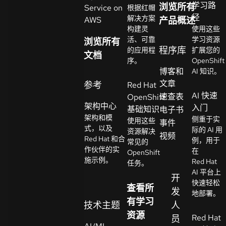
学习路
浏览所有
Service on
根据红帽
系
径
解决方案
AWS
产品概述
选
人
构建灵
使用这些
择
活、可靠
学习资源
浏览所有
语
程序库
的应用程
扩展您的
文档
言
序。
OpenShift
博客和
AI 知识。
文章
参考
Red Hat
AI 快速
速查表
OpenShift
架构中心
入门
基础知识
电子书
架构和模
侧重于实
使用这些
事件
式，以及
际的 AI 用
资源解决
视频
Red Hat 和合
例，用于
常见的
作伙伴的实
在
OpenShift
施示例。
Red Hat
任务。
AI 平台上
开
快速轻松
查看所
发
地部署。
有学习
技术主题
人
资源
Red Hat
员